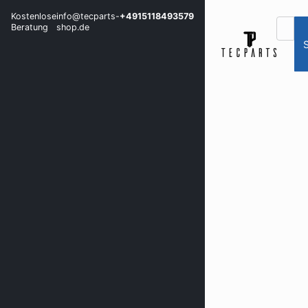
Kostenlose
info@tecparts-
+4915118493579
Beratung
shop.de