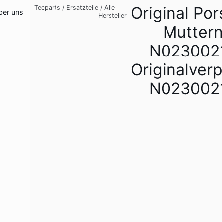
Original Po
Tecparts
/
Ersatzteile
/
Alle
ber uns
Hersteller
Mutter
N023002
Originalver
N023002