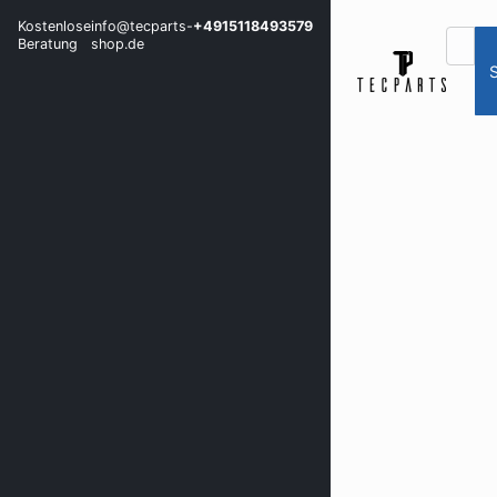
Kostenlose
info@tecparts-
+4915118493579
Beratung
shop.de