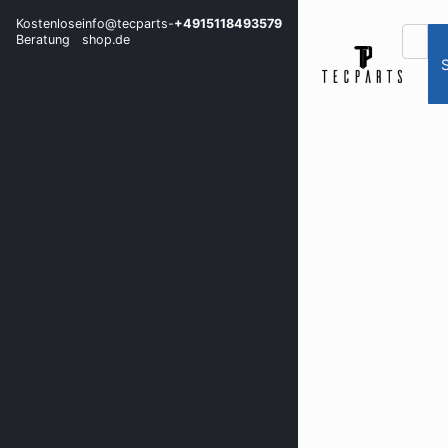
Kostenlose
info@tecparts-
+4915118493579
Beratung
shop.de