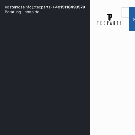
Kostenlose
info@tecparts-
+4915118493579
Beratung
shop.de