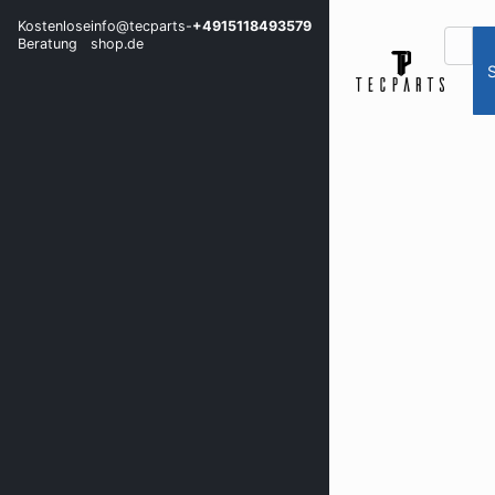
Kostenlose
info@tecparts-
+4915118493579
Beratung
shop.de