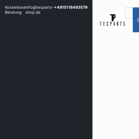
Kostenlose
info@tecparts-
+4915118493579
Beratung
shop.de