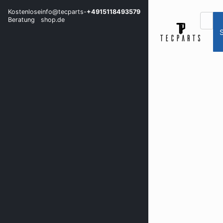
Kostenlose
info@tecparts-
+4915118493579
Beratung
shop.de