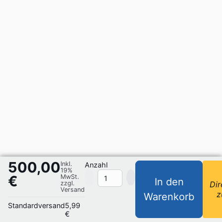
500,00
Inkl.
Anzahl
19%
€
MwSt.
In den
zzgl.
Dir
Versand
z
Warenkorb
Standardversand
5,99
€