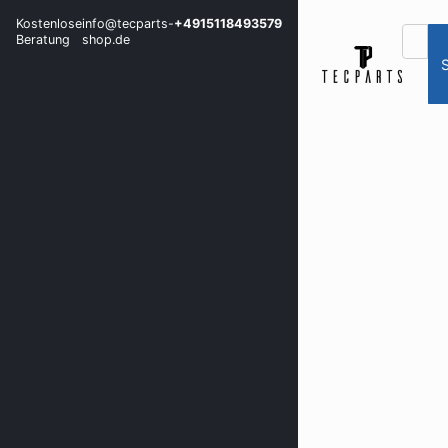
Kostenlose
info@tecparts-
+4915118493579
Beratung
shop.de