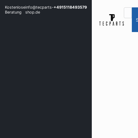
Kostenlose
info@tecparts-
+4915118493579
Beratung
shop.de