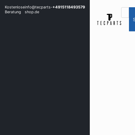
Kostenlose
info@tecparts-
+4915118493579
Beratung
shop.de