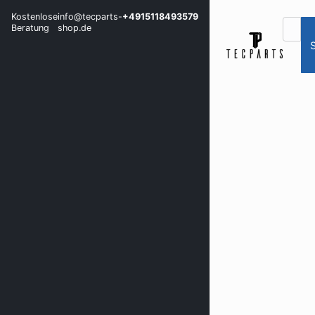
Kostenlose
info@tecparts-
+4915118493579
Beratung
shop.de