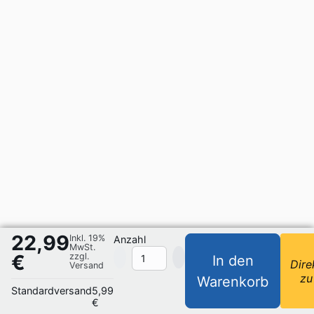
22,99
Inkl. 19%
Anzahl
MwSt.
€
zzgl.
In den
Dire
Versand
zu
Warenkorb
Standardversand
5,99
€