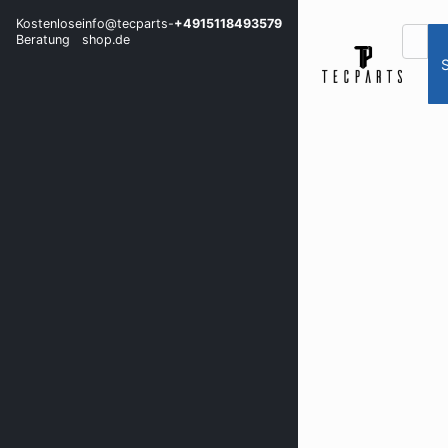
Kostenlose
info@tecparts-
+4915118493579
Beratung
shop.de