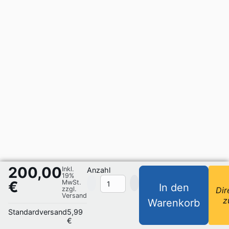
200,00
Inkl.
Anzahl
19%
€
MwSt.
In den
zzgl.
Dir
Versand
z
Warenkorb
Standardversand
5,99
€