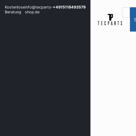
Kostenlose
info@tecparts-
+4915118493579
Beratung
shop.de