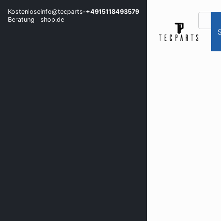
Kostenlose
info@tecparts-
+4915118493579
Beratung
shop.de