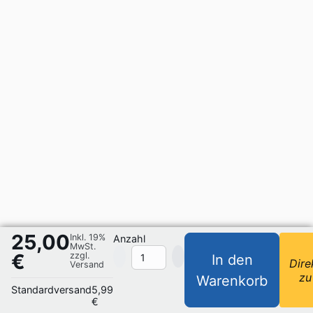
25,00
Inkl. 19%
Anzahl
MwSt.
€
zzgl.
In den
Dire
Versand
zu
Warenkorb
Standardversand
5,99
€