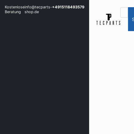
Kostenlose
info@tecparts-
+4915118493579
Beratung
shop.de