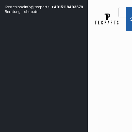
Kostenlose
info@tecparts-
+4915118493579
Beratung
shop.de