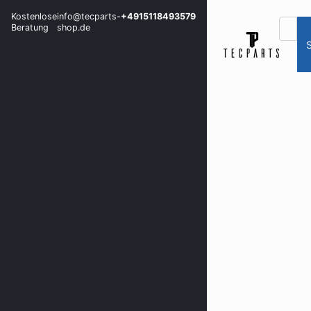
Kostenlose
info@tecparts-
+4915118493579
Beratung
shop.de