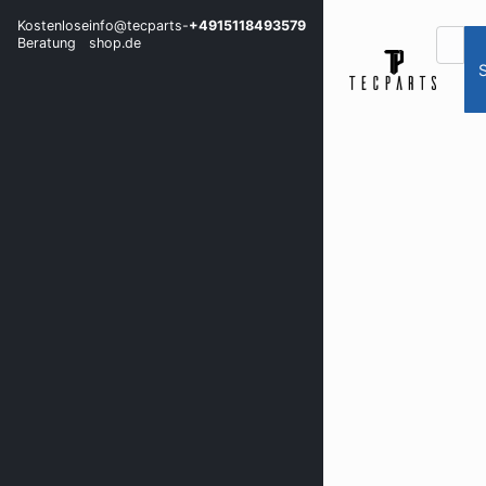
Kostenlose
info@tecparts-
+4915118493579
Beratung
shop.de