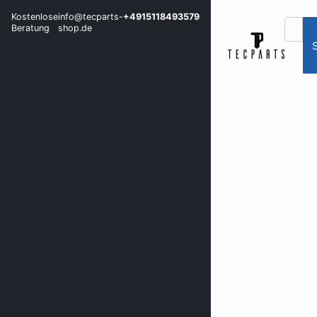
Kostenlose
info@tecparts-
+4915118493579
Beratung
shop.de