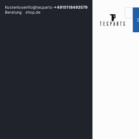
Kostenlose
info@tecparts-
+4915118493579
Beratung
shop.de