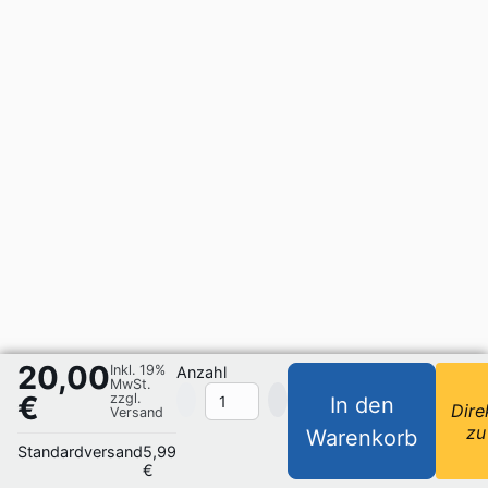
20,00
Inkl. 19%
Anzahl
MwSt.
€
zzgl.
In den
Dire
Versand
zu
Warenkorb
Standardversand
5,99
€