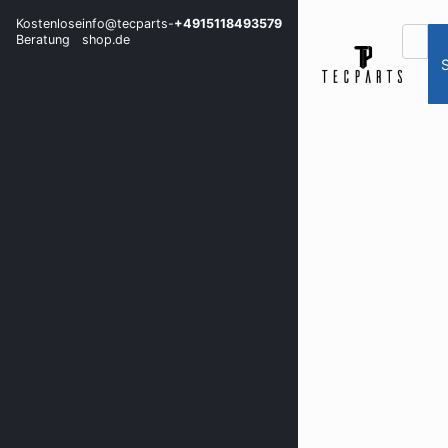
Kostenlose
info@tecparts-
+4915118493579
Beratung
shop.de