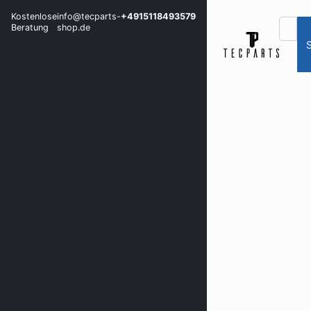
Kostenlose
info@tecparts-
+4915118493579
Beratung
shop.de