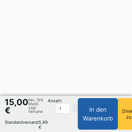
15,00
Inkl. 19%
Anzahl
MwSt.
€
zzgl.
In den
Dire
Versand
zu
Warenkorb
Standardversand
5,99
€