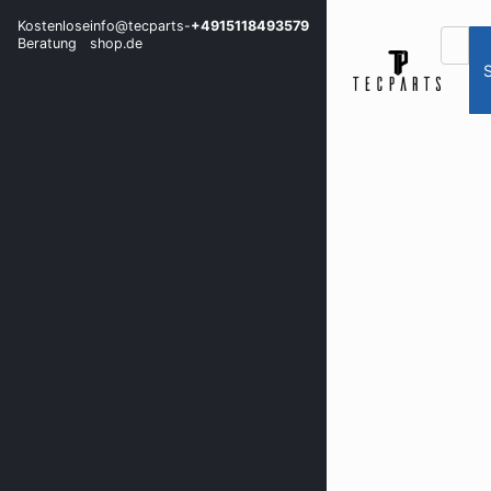
Kostenlose
info@tecparts-
+4915118493579
Beratung
shop.de