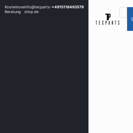
Kostenlose
info@tecparts-
+4915118493579
Beratung
shop.de