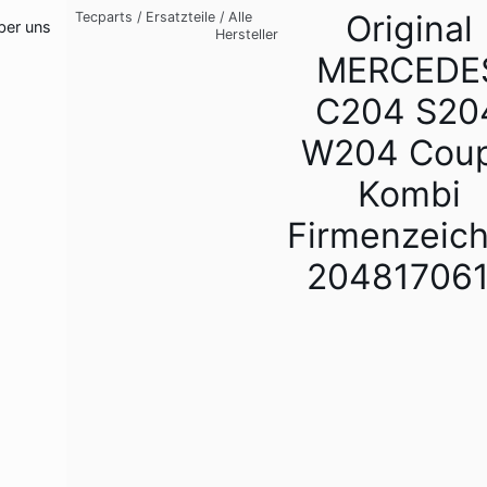
Original
Tecparts
/
Ersatzteile
/
Alle
ber uns
Hersteller
MERCEDE
C204 S20
W204 Cou
Kombi
Firmenzeic
20481706