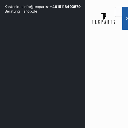
Kostenlose
info@tecparts-
+4915118493579
Beratung
shop.de