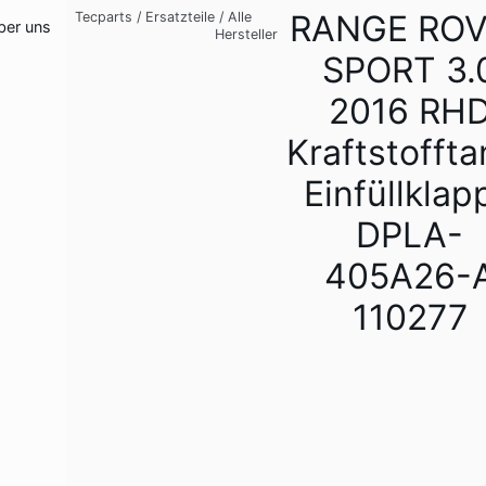
RANGE RO
Tecparts
/
Ersatzteile
/
Alle
ber uns
Hersteller
SPORT 3.
2016 RH
Kraftstoffta
Einfüllklap
DPLA-
405A26-
110277