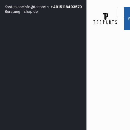
Kostenlose
info@tecparts-
+4915118493579
Beratung
shop.de