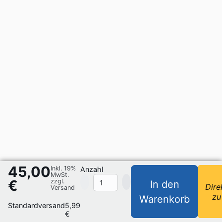
45,00
Inkl. 19%
Anzahl
MwSt.
€
zzgl.
In den
Dire
Versand
zu
Warenkorb
Standardversand
5,99
€