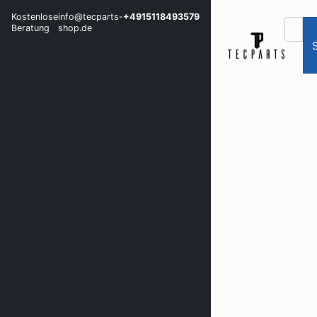
Kostenlose
info@tecparts-
+4915118493579
Beratung
shop.de