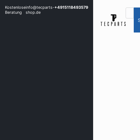
Kostenlose
info@tecparts-
+4915118493579
Beratung
shop.de