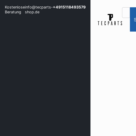
Kostenlose
info@tecparts-
+4915118493579
Beratung
shop.de