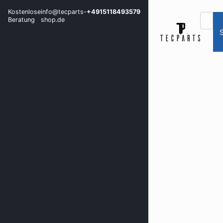
Kostenlose
info@tecparts-
+4915118493579
Beratung
shop.de