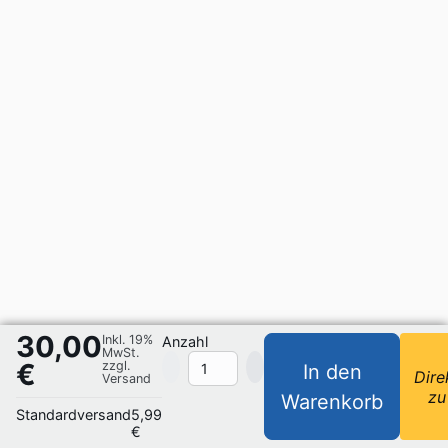
30,00
Inkl. 19%
Anzahl
MwSt.
€
zzgl.
In den
Dire
Versand
zu
Warenkorb
Standardversand
5,99
€