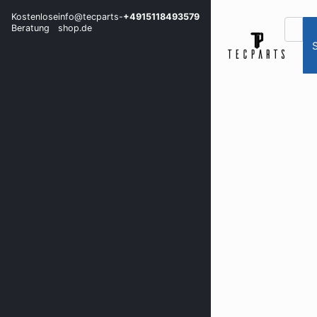
Kostenlose
info@tecparts-
+4915118493579
Beratung
shop.de