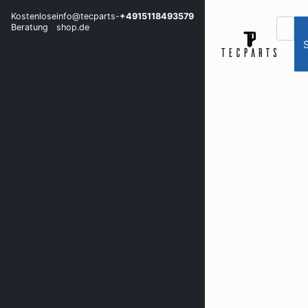
Kostenlose
info@tecparts-
+4915118493579
Beratung
shop.de