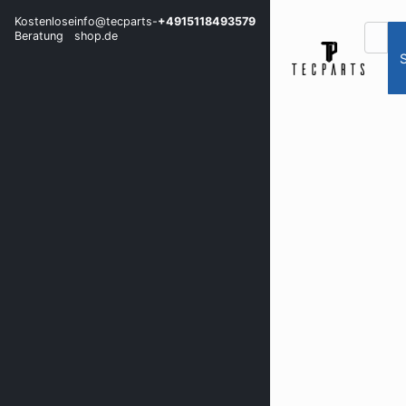
Kostenlose
info@tecparts-
+4915118493579
Beratung
shop.de