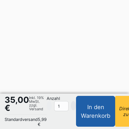
35,00
Inkl. 19%
Anzahl
MwSt.
€
zzgl.
In den
Dire
Versand
zu
Warenkorb
Standardversand
5,99
€