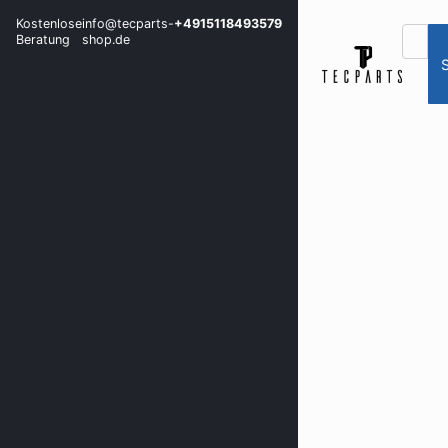
Kostenlose
info@tecparts-
+4915118493579
Beratung
shop.de