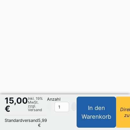
15,00
Inkl. 19%
Anzahl
MwSt.
€
zzgl.
In den
Dire
Versand
zu
Warenkorb
Standardversand
5,99
€