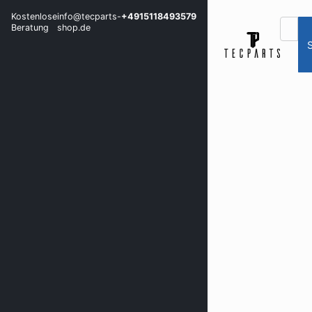
Kostenlose
info@tecparts-
+4915118493579
Beratung
shop.de