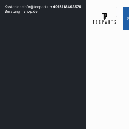
Kostenlose
info@tecparts-
+4915118493579
Beratung
shop.de