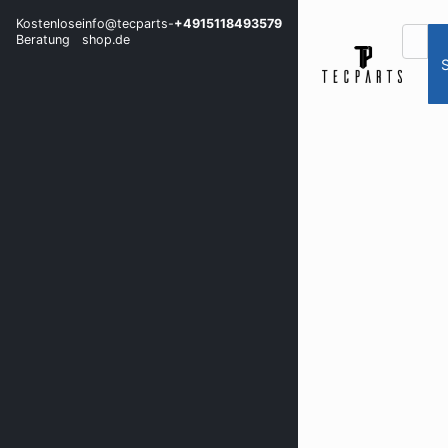
Kostenlose
info@tecparts-
+4915118493579
Beratung
shop.de