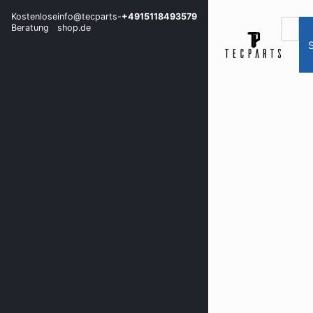
Kostenlose
info@tecparts-
+4915118493579
Beratung
shop.de