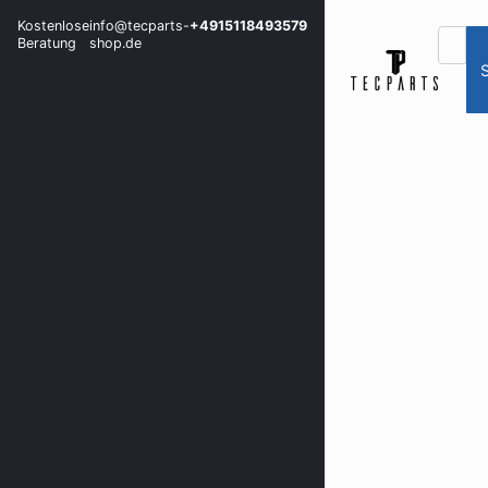
Kostenlose
info@tecparts-
+4915118493579
Beratung
shop.de