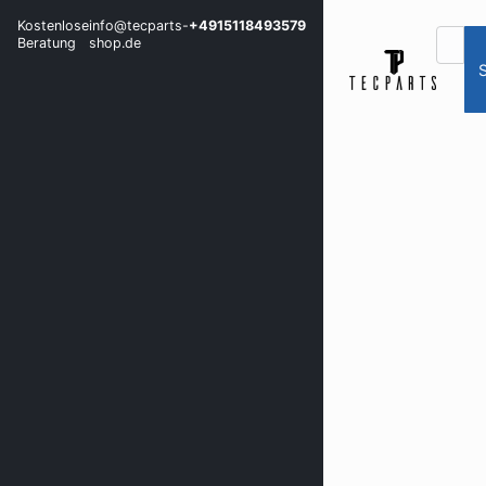
Kostenlose
info@tecparts-
+4915118493579
Beratung
shop.de