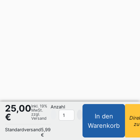
25,00
Inkl. 19%
Anzahl
MwSt.
€
zzgl.
In den
Dire
Versand
zu
Warenkorb
Standardversand
5,99
€