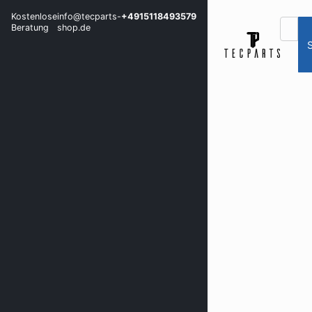
Kostenlose
info@tecparts-
+4915118493579
Beratung
shop.de