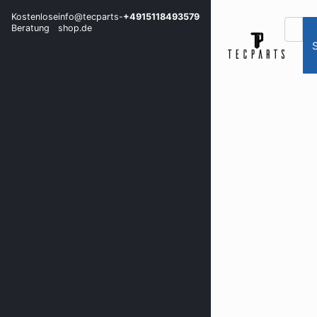
Kostenlose
info@tecparts-
+4915118493579
Beratung
shop.de