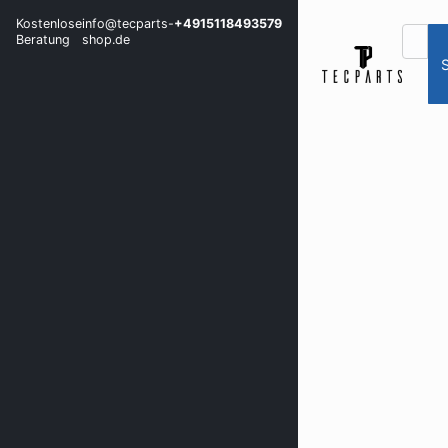
Kostenlose
info@tecparts-
+4915118493579
Beratung
shop.de