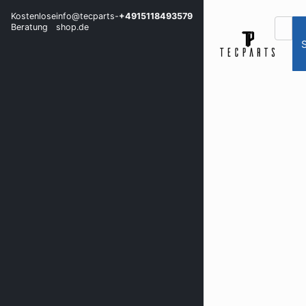
Kostenlose
info@tecparts-
+4915118493579
Beratung
shop.de