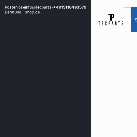
Kostenlose
info@tecparts-
+4915118493579
Beratung
shop.de