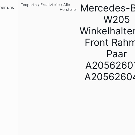
Mercedes-
Tecparts
/
Ersatzteile
/
Alle
ber uns
Hersteller
W205
Winkelhalte
Front Rah
Paar
A2056260
A2056260