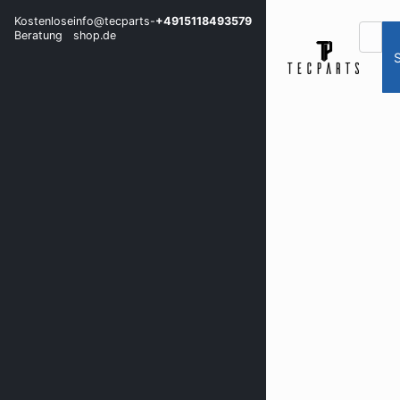
Kostenlose
info@tecparts-
+4915118493579
Beratung
shop.de