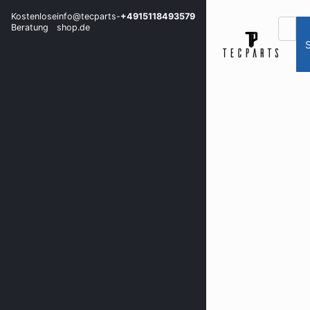
Kostenlose
info@tecparts-
+4915118493579
Beratung
shop.de