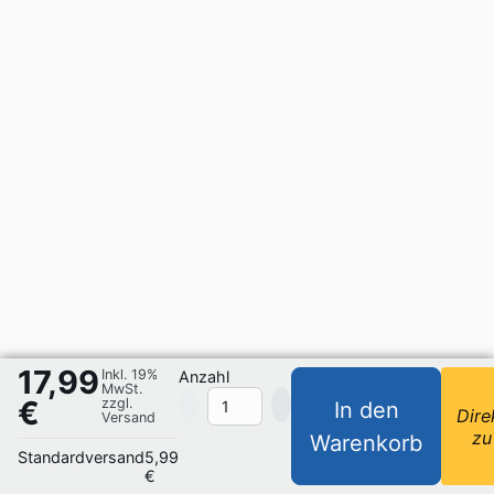
17,99
Inkl. 19%
Anzahl
MwSt.
€
zzgl.
In den
Dire
Versand
zu
Warenkorb
Standardversand
5,99
€