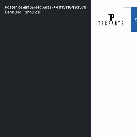
Kostenlose
info@tecparts-
+4915118493579
Beratung
shop.de