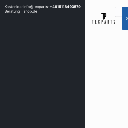
Kostenlose
info@tecparts-
+4915118493579
Beratung
shop.de