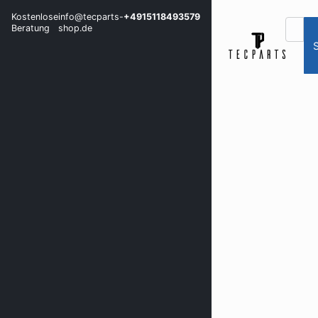
Kostenlose
info@tecparts-
+4915118493579
Beratung
shop.de